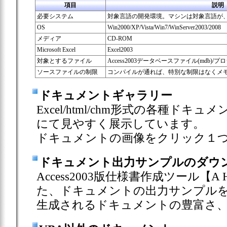
項目
説明
必要システム
対象言語の開発環境。マシンは対象言語が
OS
Win2000/XP/Vista/Win7/WinServer2003/2008
メディア
CD-ROM
Microsoft Excel
Excel2003
対象とするファイル
Access2003データベースファイル(mdb)/プ
ソースファイルの制限
コンパイルが通れば、特別な制限はなくメ
ドキュメントギャラリー
Excel/html/chm形式の各種ドキュ
にて見やすく展示しています。
ドキュメントの画像をクリック１
ドキュメント出力サンプルのダウ
Access2003版仕様書作成ツール【A 
た、ドキュメントの出力サンプル
生成されるドキュメントの豊富さ