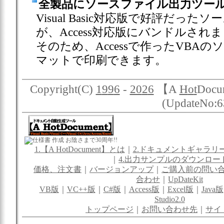
全製品にソースファイル出力ツールH
Visual Basic対応版で好評だった
が、Access対応版にバンドルされ
そのため、Accessで作ったVBA
マットで印刷できます。
Copyright(C)
1
9
9
6
-
20
2
6
【A
H
o
t
Docum
(UpdateNo:6
お陰さまで30周年!!
1.【A HotDocument】とは
｜
2.ドキュメントギャラリ
｜
4.出力サンプルのダウンロー
価格、注文書
｜
バージョンアップ
｜
ご購入前の問い
合わせ
｜
UpDateKit
VB版
｜
VC++版
｜
C#版
｜
Access版
｜
Excel版
｜
Java版
Studio2.0
トップページ
｜
お問い合わせ先
｜
サイ