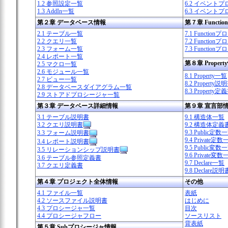
1.2 参照設定一覧
6.2 イベント
1.3 AddIn一覧
6.3 イベント
第２章 データベース情報
第７章 Funct
2.1 テーブル一覧
7.1 Functi
2.2 クエリ一覧
7.2 Functi
2.3 フォーム一覧
7.3 Functi
2.4 レポート一覧
第８章 Propert
2.5 マクロ一覧
2.6 モジュール一覧
8.1 Property一覧
2.7 ビュー一覧
8.2 Property説
2.8 データベースダイアグラム一覧
8.3 Property定
2.9 ストアドプロシージャ一覧
第３章 データベース詳細情報
第９章 宣言部
3.1 テーブル説明書
9.1 構造体一覧
3.2 クエリ説明書
9.2 構造体定義
9.3 Public定数
3.3 フォーム説明書
9.4 Private定
3.4 レポート説明書
9.5 Public変数
3.5 リレーションシップ説明書
9.6 Private変
3.6 テーブル参照定義書
9.7 Declare一覧
3.7 クエリ定義書
9.8 Declare説明
第４章 プロジェクト全体情報
その他
4.1 ファイル一覧
表紙
4.2 ソースファイル説明書
はじめに
4.3 プロシージャ一覧
目次
4.4 プロシージャフロー
ソースリスト
背表紙
第５章 Subプロシージャ情報