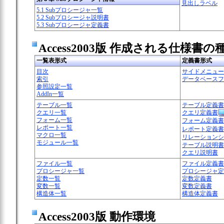
見出しラベル
5.1 Subプロシージャ一覧
5.2 Subプロシージャ説明書
5.3 Subプロシージャ定義書
Access2003版 作成される仕様書の種
一覧表形式
定義書形式
目次
サイドメニュー
索引
データベースフ
参照設定一覧
AddIn一覧
テーブル一覧
テーブル定義書
クエリ一覧
クエリ定義書
フォーム一覧
フォーム定義書
レポート一覧
レポート定義書
マクロ一覧
リレーションシ
モジュール一覧
テーブル説明書
クエリ説明書
ファイル一覧
ファイル定義書
プロシージャ一覧
プロシージャ定
定数一覧
定数定義書
変数一覧
変数定義書
構造体一覧
構造体定義書
Access2003版 動作環境