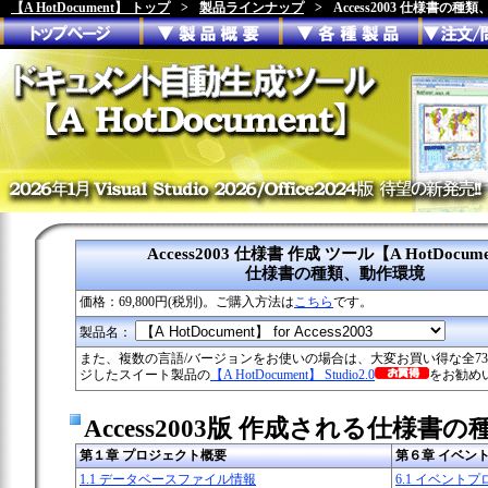
【A HotDocument】 トップ
>
製品ラインナップ
>
Access2003 仕様書の種
Access2003 仕様書 作成 ツール【A HotDocum
仕様書の種類、動作環境
価格：
69,800円(税別)。ご購入方法は
こちら
です。
製品名：
また、複数の言語/バージョンをお使いの場合は、大変お買い得な
全7
ジしたスイート製品の
【A HotDocument】 Studio2.0
をお勧め
Access2003版 作成される仕様書の種類
第１章 プロジェクト概要
第６章 イベン
1.1 データベースファイル情報
6.1 イベント