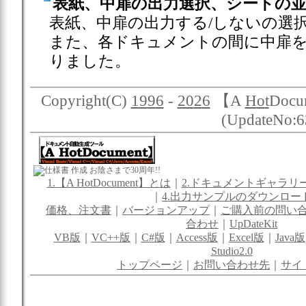
表紙、中扉の出力選択、シートの
表紙、中扉の出力する/しないの選
また、各ドキュメントの間に中扉
りました。
Copyright(C)
1
9
9
6
-
20
2
6
【A
H
o
t
Docum
(UpdateNo:6
お陰さまで30周年!!
1.【A HotDocument】とは
｜
2.ドキュメントギャラリ
｜
4.出力サンプルのダウンロー
価格、注文書
｜
バージョンアップ
｜
ご購入前の問い
合わせ
｜
UpDateKit
VB版
｜
VC++版
｜
C#版
｜
Access版
｜
Excel版
｜
Java版
Studio2.0
トップページ
｜
お問い合わせ先
｜
サイ